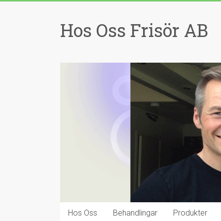
Skip
to
Hos Oss Frisör AB
content
Hos Oss
Behandlingar
Produkter