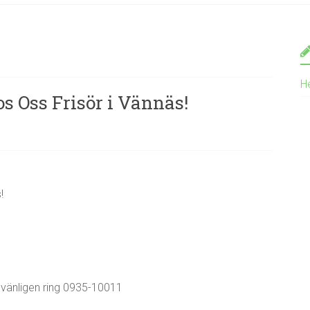
H
s Oss Frisör i Vännäs!
!
, vänligen ring 0935-10011